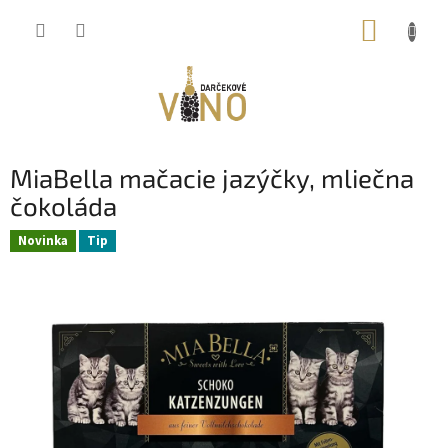
Prejsť
NÁKUP
na
obsah
KOŠÍK
MiaBella mačacie jazýčky, mliečna
čokoláda
Novinka
Tip