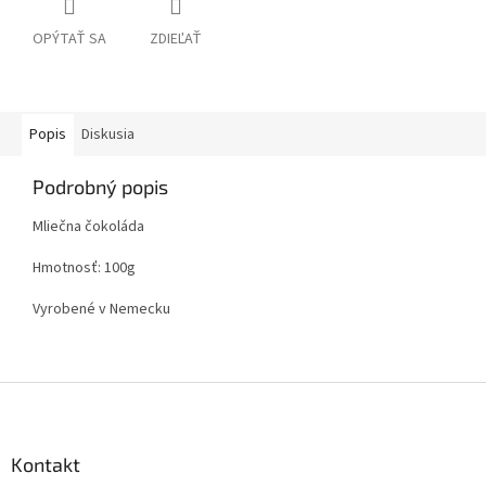
OPÝTAŤ SA
ZDIEĽAŤ
Popis
Diskusia
Podrobný popis
Mliečna čokoláda
Hmotnosť: 100g
Vyrobené v Nemecku
Z
á
p
ä
Kontakt