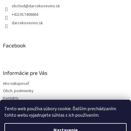
t
obchod
@
darcekovevino.sk
i
e
+421917406664
darcekovevino.sk
Facebook
Informácie pre Vás
Ako nakupovať
Obch. podmienky
Kontakty
Poslať ako darček
Tento web používa súbory cookie. Ďalším prechádzaním
tohto webu vyjadrujete súhlas s ich používaním.
Nastavenie