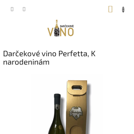
Prejsť
NÁKUP
na
obsah
KOŠÍK
Darčekové vino Perfetta, K
narodeninám