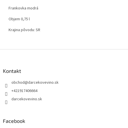
Frankovka modrá
Objem 0,75 l
Krajina pôvodu: SR
Z
á
p
ä
Kontakt
t
obchod
@
darcekovevino.sk
i
e
+421917406664
darcekovevino.sk
Facebook