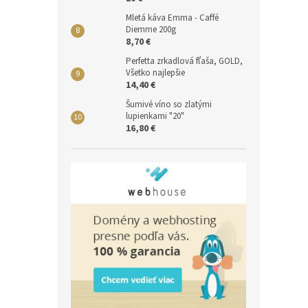
Mletá káva Emma - Caffé
Diemme 200g
8,70 €
Perfetta zrkadlová fľaša, GOLD,
Všetko najlepšie
14,40 €
Šumivé víno so zlatými
lupienkami "20"
16,80 €