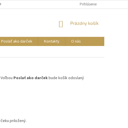
AKO DARČEK
Prihlásenie
NÁKUPNÝ
Prázdny košík
KOŠÍK
Poslať ako darček
Kontakty
O nás
! Voľbou
Poslať ako darček
bude košík odoslaný
rčeku priložený.