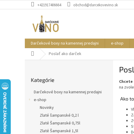
Prejsť
+421917406664
obchod@darcekovevino.sk
na
obsah
Darčekové boxy na kamennej predajni
e-shop
Domov
Poslať ako darček
B
Posl
o
Preskočiť
č
Kategórie
kategórie
Chcete 
n
na zvol
ý
Darčekové boxy na kamennej predajni
p
Ako to
e-shop
a
Novinky
n
V
Z
e
Zlaté šampanské 0,2 l
Z
l
Zlaté Šampanské 0,75l
S
Zlaté Šampanské 1,5l
D