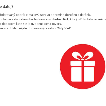
e ďalej?
bdarovaný obdrží e-mailovú správu o termíne doručenia darčeku.
poločne s darčekom bude doručený
dodací list
, ktorý slúži obdarovanému
a dodacom liste nie je uvedená cena tovaru.
aňový doklad nájde obdarovaný v sekcii "Môj účet".