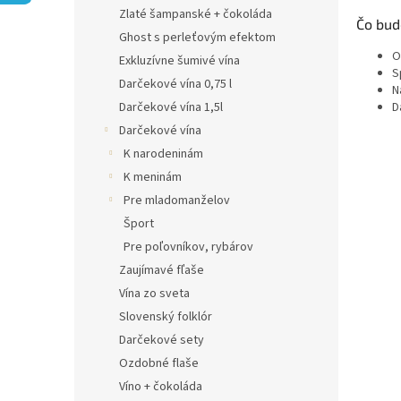
Zlaté šampanské + čokoláda
Čo bud
Ghost s perleťovým efektom
O
Exkluzívne šumivé vína
S
Darčekové vína 0,75 l
N
D
Darčekové vína 1,5l
Darčekové vína
K narodeninám
K meninám
Pre mladomanželov
Šport
Pre poľovníkov, rybárov
Zaujímavé fľaše
Vína zo sveta
Slovenský folklór
Darčekové sety
Ozdobné flaše
Víno + čokoláda