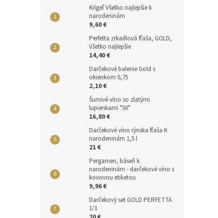
Krígeľ Všetko najlepšie k
narodeninám
9,60 €
Perfetta zrkadlová fľaša, GOLD,
Všetko najlepšie
14,40 €
Darčekové balenie Gold s
okienkom 0,75
2,10 €
Šumivé víno so zlatými
lupienkami "50"
16,80 €
Darčekové víno rýnska fľaša K
narodeninám 1,5 l
21 €
Pergamen, báseň k
narodeninám - darčekové víno s
kovovou etiketou
9,96 €
Darčekový set GOLD PERFETTA
1/1
20 €