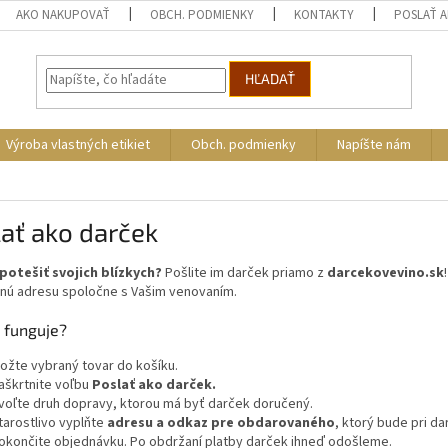
AKO NAKUPOVAŤ
OBCH. PODMIENKY
KONTAKTY
POSLAŤ 
HĽADAŤ
Výroba vlastných etikiet
Obch. podmienky
Napíšte nám
ať ako darček
potešiť svojich blízkych?
Pošlite im darček priamo z
darcekovevino.sk
enú adresu spoločne s Vašim venovaním.
 funguje?
ložte vybraný tovar do košíku.
aškrtnite voľbu
Poslať ako darček.
voľte druh dopravy, ktorou má byť darček doručený.
tarostlivo vyplňte
adresu a
odkaz pre obdarovaného
, ktorý bude pri da
okončite objednávku. Po obdržaní platby darček ihneď odošleme.