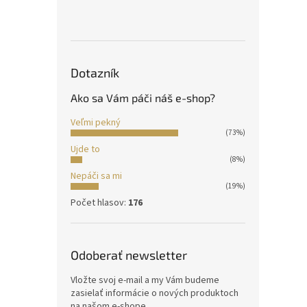
Dotazník
Ako sa Vám páči náš e-shop?
Veľmi pekný
(73%)
Ujde to
(8%)
Nepáči sa mi
(19%)
Počet hlasov:
176
Odoberať newsletter
Vložte svoj e-mail a my Vám budeme
zasielať informácie o nových produktoch
na našom e-shope.