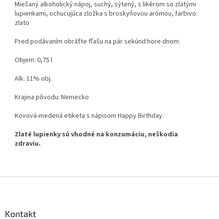
Miešaný alkoholický nápoj, suchý, sýtený, s likérom so zlatými
lupienkami, ochucujúca zložka s broskyňovou arómou, farbivo:
zlato
Pred podávaním obráťte fľašu na pár sekúnd hore dnom.
Objem: 0,75 l
Alk. 11% obj.
Krajina pôvodu: Nemecko
Kovová-medená etiketa s nápisom Happy Birthday.
Zlaté lupienky sú vhodné na konzumáciu, neškodia
zdraviu.
Z
á
p
ä
Kontakt