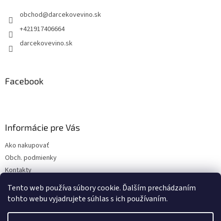
t
obchod
@
darcekovevino.sk
i
e
+421917406664
darcekovevino.sk
Facebook
Informácie pre Vás
Ako nakupovať
Obch. podmienky
Kontakty
Poslať ako darček
Tento web používa súbory cookie. Ďalším prechádzaním
tohto webu vyjadrujete súhlas s ich používaním.