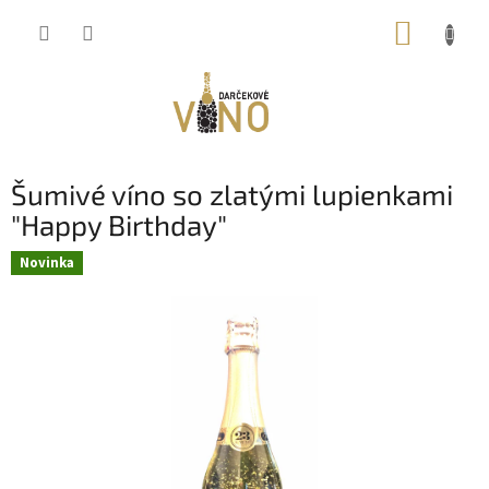
Prejsť
NÁKUP
na
obsah
KOŠÍK
Šumivé víno so zlatými lupienkami
"Happy Birthday"
Novinka