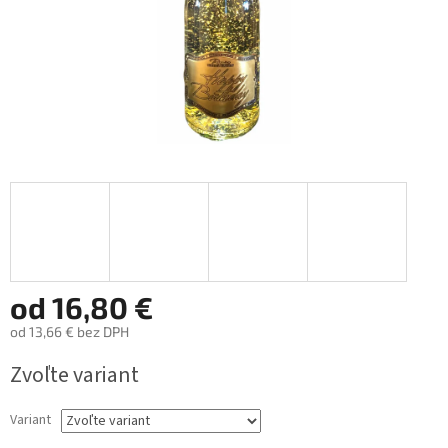
od
16,80 €
od
13,66 €
bez DPH
Jednotková
Zvoľte variant
cena:
Variant