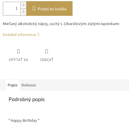
Pridať do košíka
Miešaný alkoholický nápoj, suchý s 23karátovými zlatými lupienkami
Detailné informácie
OPÝTAŤ SA
ZDIEĽAŤ
Popis
Diskusia
Podrobný popis
" Happy Birthday "