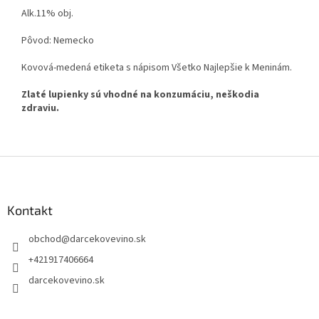
Alk.11% obj.
Pôvod: Nemecko
Kovová-medená etiketa s nápisom Všetko Najlepšie k Meninám.
Zlaté lupienky sú vhodné na konzumáciu, neškodia
zdraviu.
Z
á
p
ä
Kontakt
t
obchod
@
darcekovevino.sk
i
e
+421917406664
darcekovevino.sk