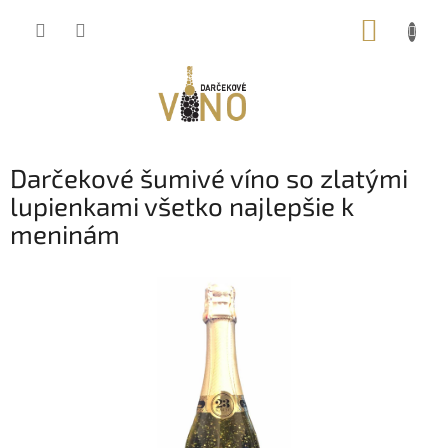
Prejsť
NÁKUP
na
obsah
KOŠÍK
Darčekové šumivé víno so zlatými
lupienkami všetko najlepšie k
meninám