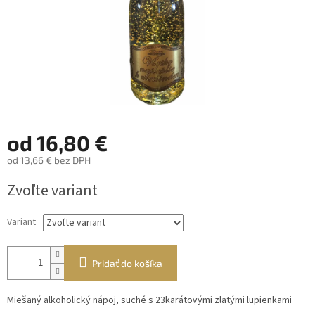
od
16,80 €
od
13,66 €
bez DPH
Jednotková
Zvoľte variant
cena:
Variant
Pridať do košíka
Miešaný alkoholický nápoj, suché s 23karátovými zlatými lupienkami