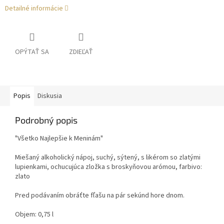
Detailné informácie
OPÝTAŤ SA
ZDIEĽAŤ
Popis
Diskusia
Podrobný popis
"Všetko Najlepšie k Meninám"
Miešaný alkoholický nápoj, suchý, sýtený, s likérom so zlatými
lupienkami, ochucujúca zložka s broskyňovou arómou, farbivo:
zlato
Pred podávaním obráťte fľašu na pár sekúnd hore dnom.
Objem: 0,75 l