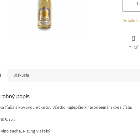
Detailné 
TLAČ
s
Diskusia
robný popis
ka fľaša s kovovou etiketou Všetko najlepšie k narodeninám /bez čísla/
: 0,75 l
 vino suché, Rizling vlašský