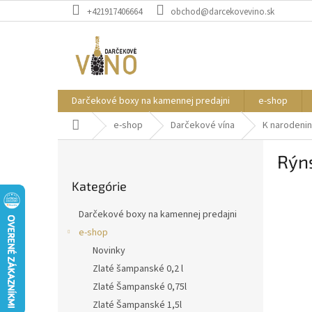
Prejsť
+421917406664
obchod@darcekovevino.sk
na
obsah
Darčekové boxy na kamennej predajni
e-shop
Domov
e-shop
Darčekové vína
K narodeni
B
Rýns
o
Preskočiť
č
Kategórie
kategórie
n
ý
Darčekové boxy na kamennej predajni
p
e-shop
a
Novinky
n
e
Zlaté šampanské 0,2 l
l
Zlaté Šampanské 0,75l
Zlaté Šampanské 1,5l