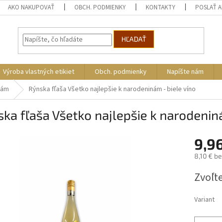
AKO NAKUPOVAŤ
OBCH. PODMIENKY
KONTAKTY
POSLAŤ 
HĽADAŤ
Výroba vlastných etikiet
Obch. podmienky
Napíšte nám
nám
Rýnska fľaša Všetko najlepšie k narodeninám - biele víno
ka fľaša Všetko najlepšie k narodeniná
9,9
8,10 € b
Jednotk
Zvoľte
cena:
Variant