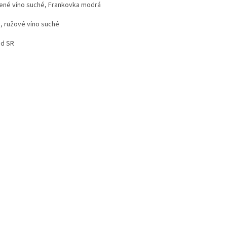
ené víno suché, Frankovka modrá
, ružové víno suché
d SR