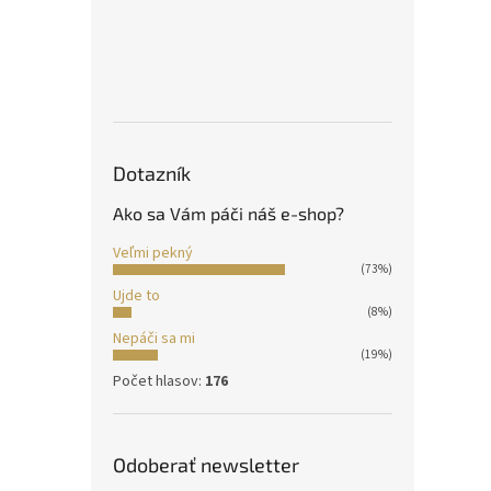
Dotazník
Ako sa Vám páči náš e-shop?
Veľmi pekný
(73%)
Ujde to
(8%)
Nepáči sa mi
(19%)
Počet hlasov:
176
Odoberať newsletter