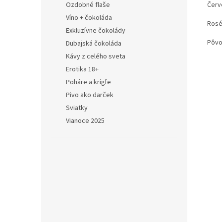
Ozdobné flaše
Červ
Víno + čokoláda
Rosé
Exkluzívne čokolády
Pôvo
Dubajská čokoláda
Kávy z celého sveta
Erotika 18+
Poháre a krígľe
Pivo ako darček
Sviatky
Vianoce 2025