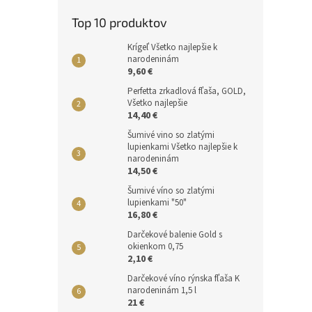
Top 10 produktov
Krígeľ Všetko najlepšie k
narodeninám
9,60 €
Perfetta zrkadlová fľaša, GOLD,
Všetko najlepšie
14,40 €
Šumivé vino so zlatými
lupienkami Všetko najlepšie k
narodeninám
14,50 €
Šumivé víno so zlatými
lupienkami "50"
16,80 €
Darčekové balenie Gold s
okienkom 0,75
2,10 €
Darčekové víno rýnska fľaša K
narodeninám 1,5 l
21 €