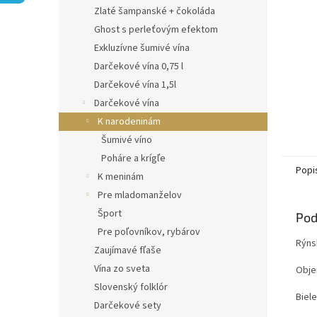
Zlaté šampanské + čokoláda
Ghost s perleťovým efektom
Exkluzívne šumivé vína
Darčekové vína 0,75 l
Darčekové vína 1,5l
Darčekové vína
K narodeninám
Šumivé víno
Poháre a krígľe
Popi
K meninám
Pre mladomanželov
Šport
Pod
Pre poľovníkov, rybárov
Rýns
Zaujímavé fľaše
Vína zo sveta
Objem
Slovenský folklór
Biele
Darčekové sety