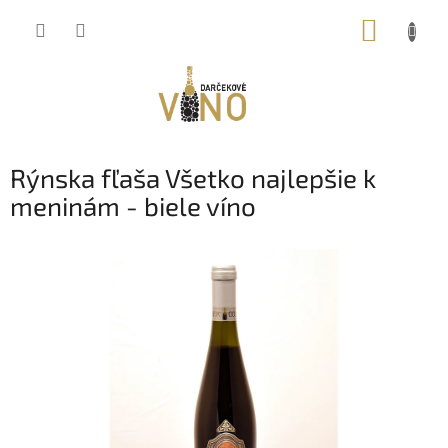
Prejsť
NÁKUP
na
obsah
KOŠÍK
Rýnska fľaša Všetko najlepšie k
meninám - biele víno