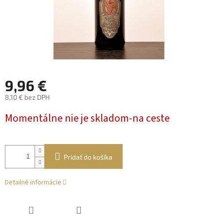
9,96 €
8,10 € bez DPH
Jednotková
Momentálne nie je skladom-na ceste
cena:
Pridať do košíka
Detailné informácie