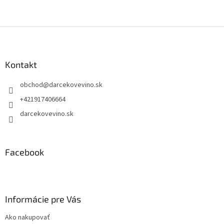
Z
á
p
ä
Kontakt
t
obchod
@
darcekovevino.sk
i
e
+421917406664
darcekovevino.sk
Facebook
Informácie pre Vás
Ako nakupovať