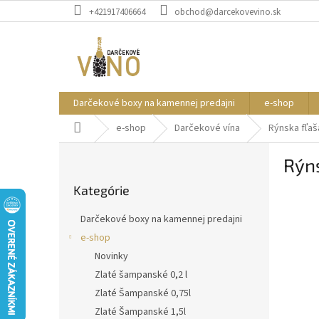
Prejsť
+421917406664
obchod@darcekovevino.sk
na
obsah
Darčekové boxy na kamennej predajni
e-shop
Domov
e-shop
Darčekové vína
Rýnska fľaša
B
Rýns
o
Preskočiť
č
Kategórie
kategórie
n
ý
Darčekové boxy na kamennej predajni
p
e-shop
a
Novinky
n
e
Zlaté šampanské 0,2 l
l
Zlaté Šampanské 0,75l
Zlaté Šampanské 1,5l