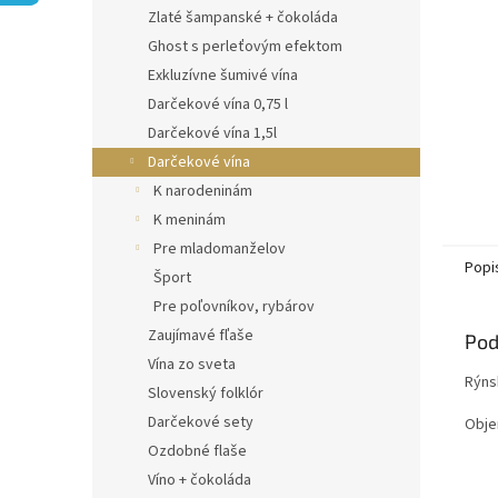
Zlaté šampanské + čokoláda
Ghost s perleťovým efektom
Exkluzívne šumivé vína
Darčekové vína 0,75 l
Darčekové vína 1,5l
Darčekové vína
K narodeninám
K meninám
Pre mladomanželov
Popi
Šport
Pre poľovníkov, rybárov
Zaujímavé fľaše
Pod
Vína zo sveta
Rýnsk
Slovenský folklór
Darčekové sety
Obje
Ozdobné flaše
Víno + čokoláda