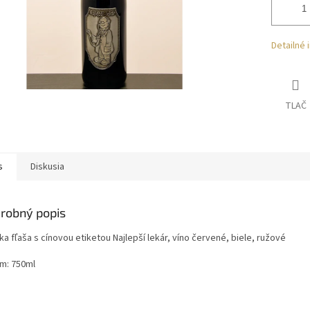
Detailné 
TLAČ
s
Diskusia
robný popis
a fľaša s cínovou etiketou Najlepší lekár, víno červené, biele, ružové
m: 750ml