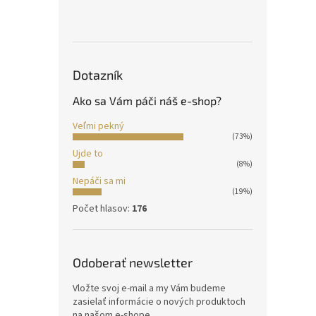
Dotazník
Ako sa Vám páči náš e-shop?
Veľmi pekný
(73%)
Ujde to
(8%)
Nepáči sa mi
(19%)
Počet hlasov:
176
Odoberať newsletter
Vložte svoj e-mail a my Vám budeme
zasielať informácie o nových produktoch
na našom e-shope.