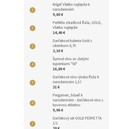
Krígeľ Všetko najlepšie k
narodeninám
9,60 €
Perfetta zrkadlová fľaša, GOLD,
Všetko najlepšie
14,40 €
Darčekové balenie Gold s
okienkom 0,75
2,10 €
Šumivé víno so zlatými
lupienkami "50"
16,80 €
Darčekové víno rýnska fľaša K
narodeninám 1,5 l
21 €
Pergamen, báseň k
narodeninám - darčekové víno s
kovovou etiketou
9,96 €
Darčekový set GOLD PERFETTA
1/1
20 €