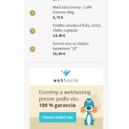
Mletá káva Emma - Caffé
Diemme 200g
8,70 €
Perfetta zrkadlová fľaša, GOLD,
Všetko najlepšie
14,40 €
Šumivé víno so zlatými
lupienkami "20"
16,80 €