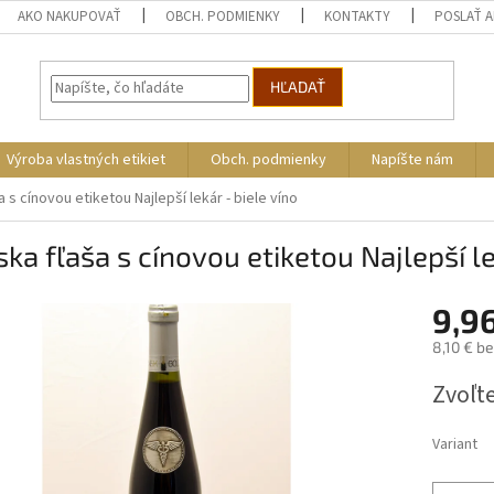
AKO NAKUPOVAŤ
OBCH. PODMIENKY
KONTAKTY
POSLAŤ 
HĽADAŤ
Výroba vlastných etikiet
Obch. podmienky
Napíšte nám
 s cínovou etiketou Najlepší lekár - biele víno
ka fľaša s cínovou etiketou Najlepší le
9,9
8,10 € b
Jednotk
Zvoľte
cena:
Variant