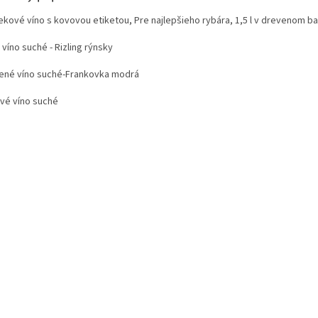
ekové víno s kovovou etiketou, Pre najlepšieho rybára, 1,5 l v drevenom ba
 víno suché - Rizling rýnsky
ené víno suché-Frankovka modrá
vé víno suché