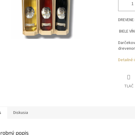
DREVENE
BIELE VÍ
Darčekové
drevenom
Detailné 
TLAČ
s
Diskusia
robný popis