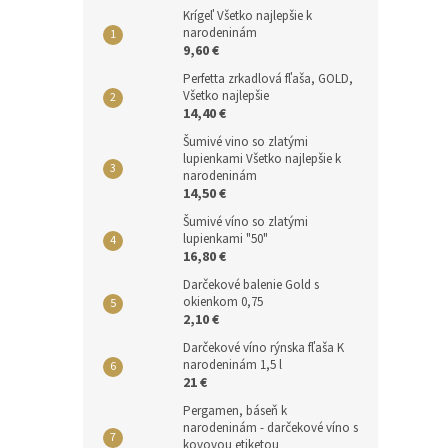
Krígeľ Všetko najlepšie k
narodeninám
9,60 €
Perfetta zrkadlová fľaša, GOLD,
Všetko najlepšie
14,40 €
Šumivé vino so zlatými
lupienkami Všetko najlepšie k
narodeninám
14,50 €
Šumivé víno so zlatými
lupienkami "50"
16,80 €
Darčekové balenie Gold s
okienkom 0,75
2,10 €
Darčekové víno rýnska fľaša K
narodeninám 1,5 l
21 €
Pergamen, báseň k
narodeninám - darčekové víno s
kovovou etiketou