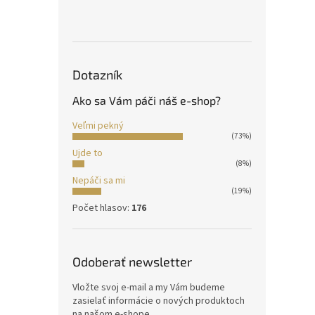
Dotazník
Ako sa Vám páči náš e-shop?
Veľmi pekný
(73%)
Ujde to
(8%)
Nepáči sa mi
(19%)
Počet hlasov:
176
Odoberať newsletter
Vložte svoj e-mail a my Vám budeme
zasielať informácie o nových produktoch
na našom e-shope.