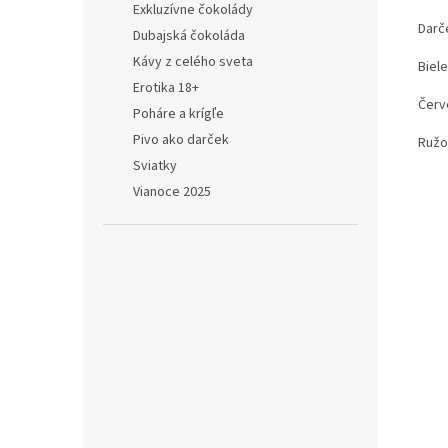
Exkluzívne čokolády
Darč
Dubajská čokoláda
Kávy z celého sveta
Biele
Erotika 18+
Červ
Poháre a krígľe
Pivo ako darček
Ružo
Sviatky
Vianoce 2025