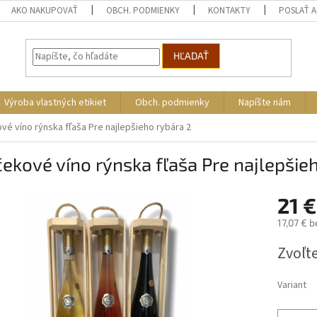
AKO NAKUPOVAŤ
OBCH. PODMIENKY
KONTAKTY
POSLAŤ 
HĽADAŤ
Výroba vlastných etikiet
Obch. podmienky
Napíšte nám
vé víno rýnska fľaša Pre najlepšieho rybára 2
ekové víno rýnska fľaša Pre najlepšie
21 €
17,07 € 
Jednotk
Zvoľte
cena:
Variant