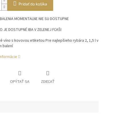
Pridať do košíka
 BALENIA MOMENTALNE NIE SU DOSTUPNE
NO JE DOSTUPNÉ IBA V ZELENEJ FĽAŠI
 víno s kovovou etiketou Pre najlepšieho rybára 2, 1,5 l v
 balení
informácie
OPÝTAŤ SA
ZDIEĽAŤ