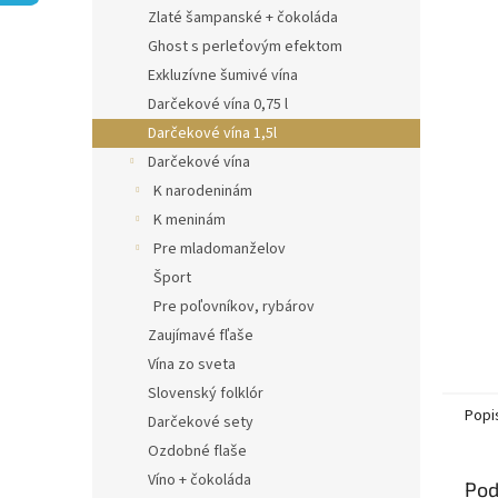
Zlaté šampanské + čokoláda
Ghost s perleťovým efektom
Exkluzívne šumivé vína
Darčekové vína 0,75 l
Darčekové vína 1,5l
Darčekové vína
K narodeninám
K meninám
Pre mladomanželov
Šport
Pre poľovníkov, rybárov
Zaujímavé fľaše
Vína zo sveta
Slovenský folklór
Popi
Darčekové sety
Ozdobné flaše
Víno + čokoláda
Pod