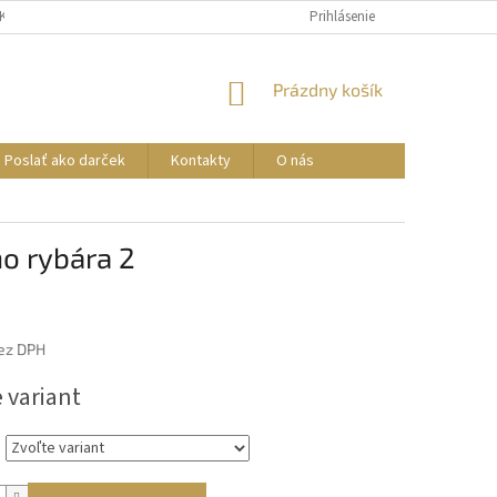
AKO DARČEK
Prihlásenie
NÁKUPNÝ
Prázdny košík
KOŠÍK
Poslať ako darček
Kontakty
O nás
ho rybára 2
bez DPH
ová
 variant