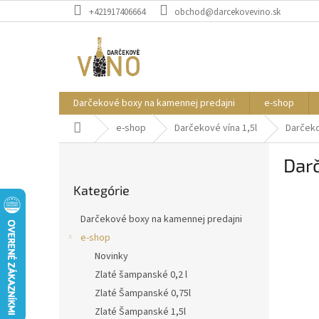
Prejsť
+421917406664
obchod@darcekovevino.sk
na
obsah
Darčekové boxy na kamennej predajni
e-shop
Domov
e-shop
Darčekové vína 1,5l
Darčeko
B
Darč
o
Preskočiť
č
Kategórie
kategórie
n
ý
Darčekové boxy na kamennej predajni
p
e-shop
a
Novinky
n
e
Zlaté šampanské 0,2 l
l
Zlaté Šampanské 0,75l
Zlaté Šampanské 1,5l