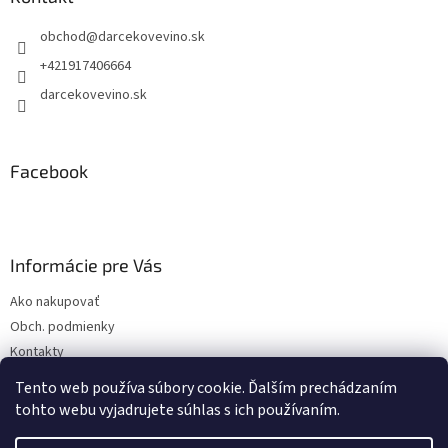
t
obchod
@
darcekovevino.sk
i
e
+421917406664
darcekovevino.sk
Facebook
Informácie pre Vás
Ako nakupovať
Obch. podmienky
Kontakty
Poslať ako darček
Tento web používa súbory cookie. Ďalším prechádzaním
tohto webu vyjadrujete súhlas s ich používaním.