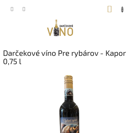
Prejsť
NÁKUP
na
obsah
KOŠÍK
Darčekové víno Pre rybárov - Kapor
0,75 l