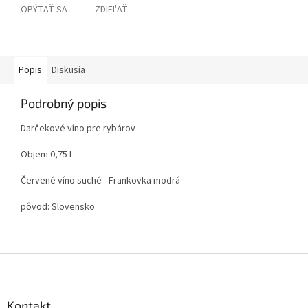
OPÝTAŤ SA
ZDIEĽAŤ
Popis
Diskusia
Podrobný popis
Darčekové víno pre rybárov
Objem 0,75 l
Červené víno suché - Frankovka modrá
pôvod: Slovensko
Z
á
p
ä
Kontakt