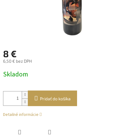
8 €
6,50 € bez DPH
Jednotková
Skladom
cena:
Pridať do košíka
Detailné informácie