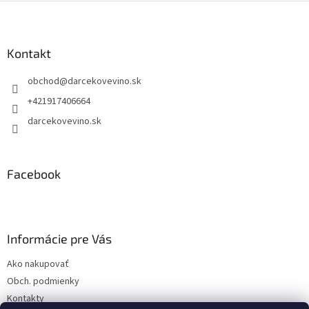
Z
á
p
ä
Kontakt
t
obchod
@
darcekovevino.sk
i
e
+421917406664
darcekovevino.sk
Facebook
Informácie pre Vás
Ako nakupovať
Obch. podmienky
Kontakty