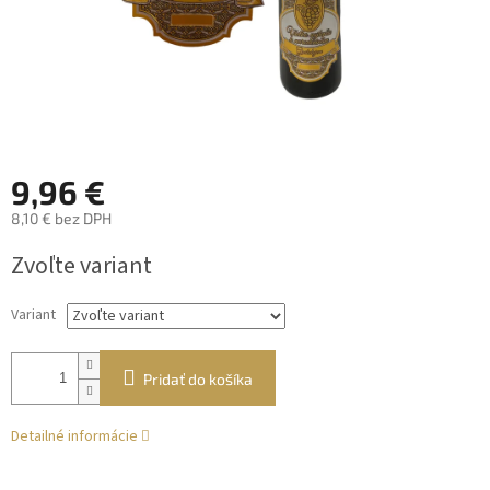
9,96 €
8,10 € bez DPH
Jednotková
Zvoľte variant
cena:
Variant
Pridať do košíka
Detailné informácie