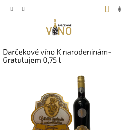
Prejsť
NÁKUP
na
obsah
KOŠÍK
Darčekové víno K narodeninám-
Gratulujem 0,75 l