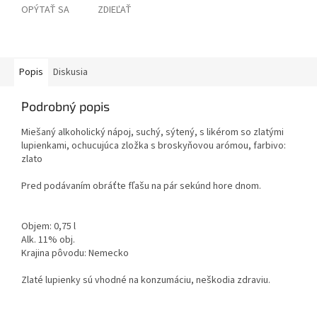
OPÝTAŤ SA
ZDIEĽAŤ
Popis
Diskusia
Podrobný popis
Miešaný alkoholický nápoj, suchý, sýtený, s likérom so zlatými
lupienkami, ochucujúca zložka s broskyňovou arómou, farbivo:
zlato
Pred podávaním obráťte fľašu na pár sekúnd hore dnom.
Objem: 0,75 l
Alk. 11% obj.
Krajina pôvodu: Nemecko
Zlaté lupienky sú vhodné na konzumáciu, neškodia zdraviu.