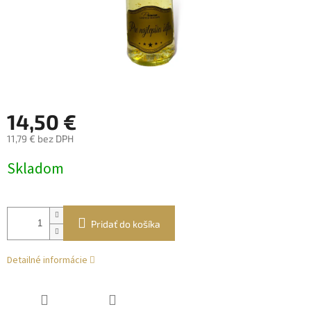
14,50 €
11,79 € bez DPH
Jednotková
Skladom
cena:
Pridať do košíka
Detailné informácie