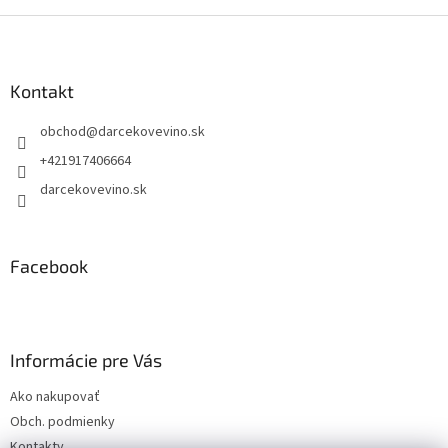
Z
á
p
ä
Kontakt
t
obchod
@
darcekovevino.sk
i
e
+421917406664
darcekovevino.sk
Facebook
Informácie pre Vás
Ako nakupovať
Obch. podmienky
Kontakty