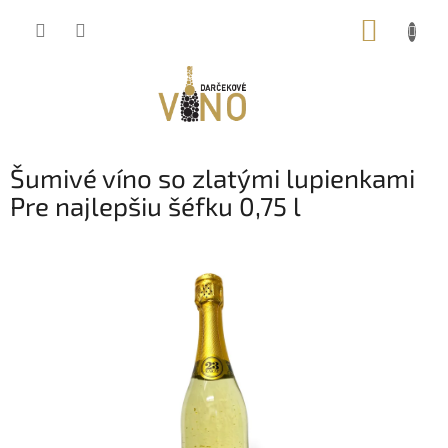
Prejsť
NÁKUP
na
obsah
KOŠÍK
Šumivé víno so zlatými lupienkami
Pre najlepšiu šéfku 0,75 l