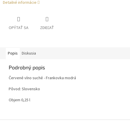
Detailné informácie
OPÝTAŤ SA
ZDIEĽAŤ
Popis
Diskusia
Podrobný popis
Červené víno suché - Frankovka modrá
Pôvod: Slovensko
Objem 0,25 l
Z
á