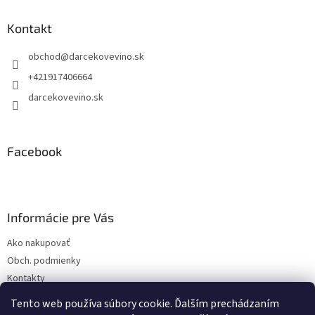
p
ä
Kontakt
t
obchod
@
darcekovevino.sk
i
e
+421917406664
darcekovevino.sk
Facebook
Informácie pre Vás
Ako nakupovať
Obch. podmienky
Kontakty
Poslať ako darček
Tento web používa súbory cookie. Ďalším prechádzaním