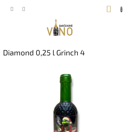
Prejsť
NÁKUP
na
obsah
KOŠÍK
Diamond 0,25 l Grinch 4