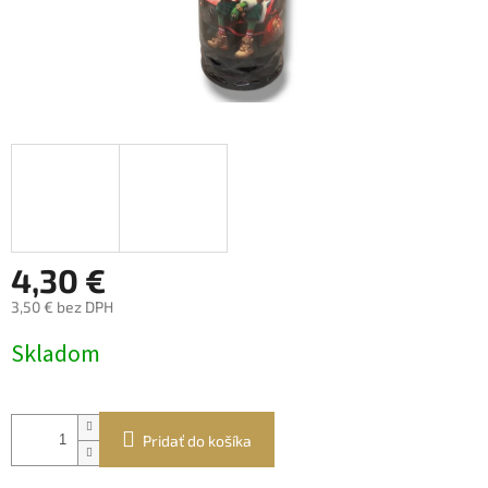
4,30 €
3,50 € bez DPH
Jednotková
Skladom
cena:
Pridať do košíka