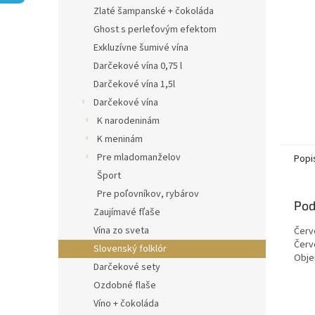
Zlaté šampanské + čokoláda
Ghost s perleťovým efektom
Exkluzívne šumivé vína
Darčekové vína 0,75 l
Darčekové vína 1,5l
Darčekové vína
K narodeninám
K meninám
Pre mladomanželov
Popi
Šport
Pre poľovníkov, rybárov
Pod
Zaujímavé fľaše
Vína zo sveta
Červ
Červ
Slovenský folklór
Obje
Darčekové sety
Ozdobné flaše
Víno + čokoláda