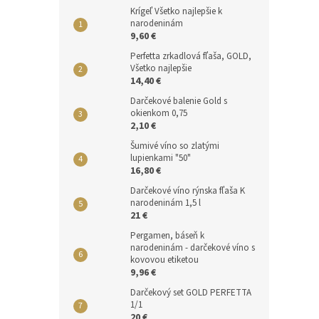
Krígeľ Všetko najlepšie k
narodeninám
9,60 €
Perfetta zrkadlová fľaša, GOLD,
Všetko najlepšie
14,40 €
Darčekové balenie Gold s
okienkom 0,75
2,10 €
Šumivé víno so zlatými
lupienkami "50"
16,80 €
Darčekové víno rýnska fľaša K
narodeninám 1,5 l
21 €
Pergamen, báseň k
narodeninám - darčekové víno s
kovovou etiketou
9,96 €
Darčekový set GOLD PERFETTA
1/1
20 €