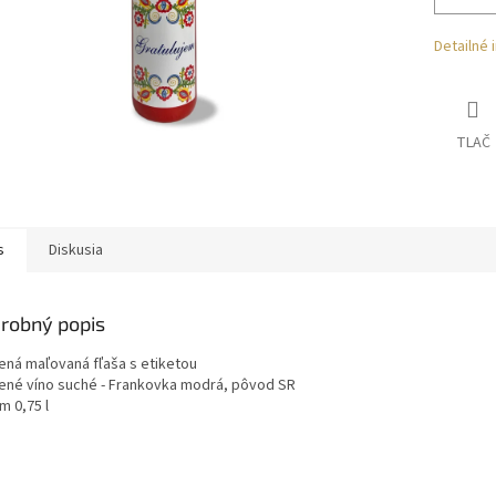
Detailné 
TLAČ
s
Diskusia
robný popis
ená maľovaná fľaša s etiketou
ené víno suché - Frankovka modrá, pôvod SR
m 0,75 l