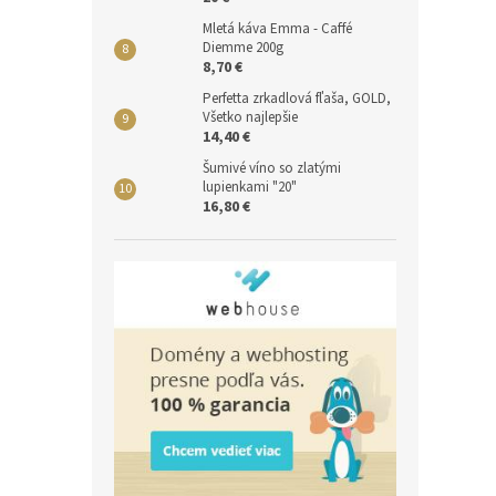
Mletá káva Emma - Caffé
Diemme 200g
8,70 €
Perfetta zrkadlová fľaša, GOLD,
Všetko najlepšie
14,40 €
Šumivé víno so zlatými
lupienkami "20"
16,80 €