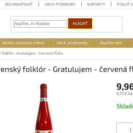
AKO NAKUPOVAŤ
OBCH. PODMIENKY
KONTAKTY
POSLAŤ 
HĽADAŤ
Výroba vlastných etikiet
Obch. podmienky
Napíšte nám
folklór - Gratulujem - červená fľaša
enský folklór - Gratulujem - červená f
9,9
8,10 € b
Jednotk
Skla
cena: