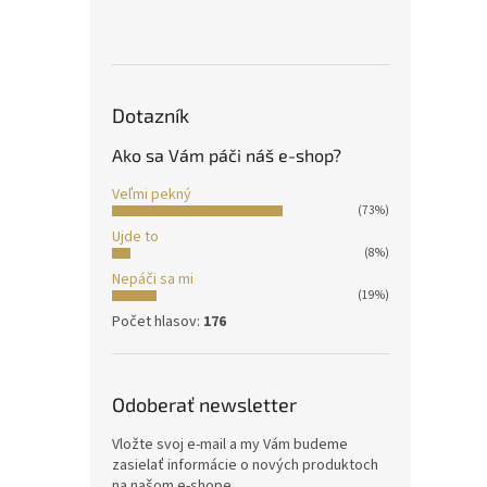
Dotazník
Ako sa Vám páči náš e-shop?
Veľmi pekný
(73%)
Ujde to
(8%)
Nepáči sa mi
(19%)
Počet hlasov:
176
Odoberať newsletter
Vložte svoj e-mail a my Vám budeme
zasielať informácie o nových produktoch
na našom e-shope.