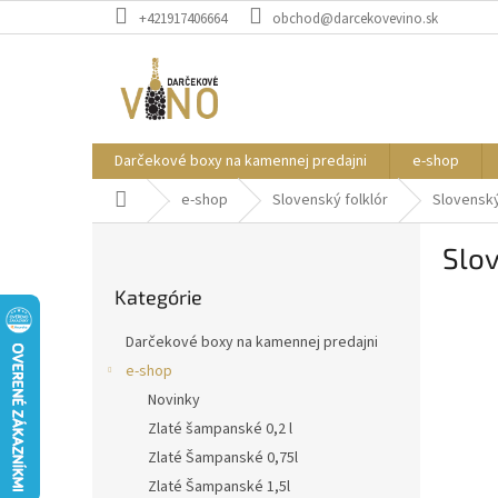
Prejsť
+421917406664
obchod@darcekovevino.sk
na
obsah
Darčekové boxy na kamennej predajni
e-shop
Domov
e-shop
Slovenský folklór
Slovenský 
B
Slov
o
Preskočiť
č
Kategórie
kategórie
n
ý
Darčekové boxy na kamennej predajni
p
e-shop
a
Novinky
n
e
Zlaté šampanské 0,2 l
l
Zlaté Šampanské 0,75l
Zlaté Šampanské 1,5l