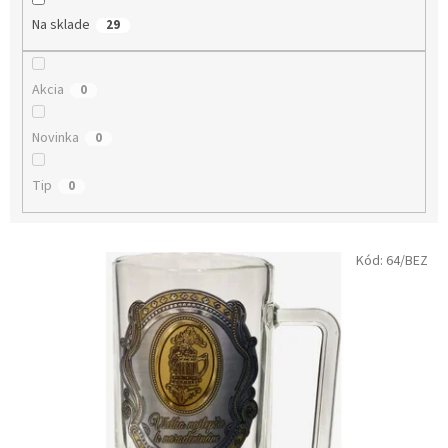
o
Na sklade
29
v
Akcia
0
Novinka
0
Tip
0
V
Kód:
64/BEZ
ý
p
i
s
p
r
o
d