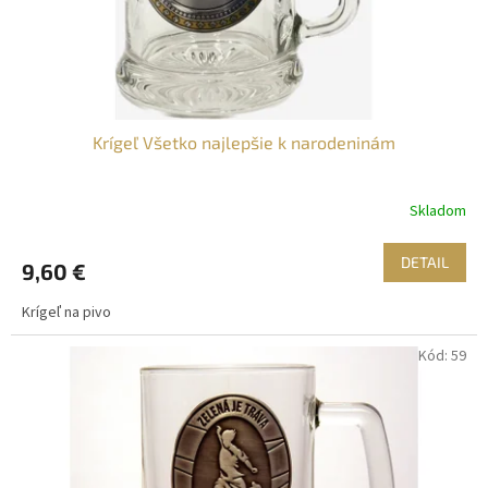
u
k
t
o
v
Krígeľ Všetko najlepšie k narodeninám
Skladom
DETAIL
9,60 €
Krígeľ na pivo
Kód:
59