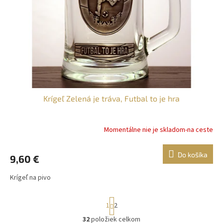
Krígeľ Zelená je tráva, Futbal to je hra
Momentálne nie je skladom-na ceste
Do košíka
9,60 €
Krígeľ na pivo
S
1
2
t
r
32
položiek celkom