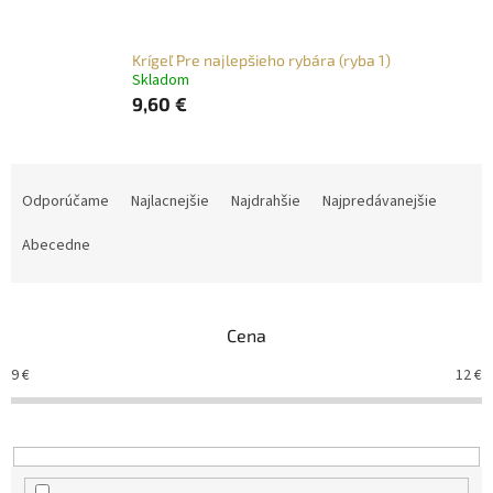
Krígeľ Pre najlepšieho rybára (ryba 1)
Skladom
9,60 €
R
a
Odporúčame
Najlacnejšie
Najdrahšie
Najpredávanejšie
d
e
Abecedne
n
i
e
Cena
p
r
9
€
12
€
o
d
u
k
t