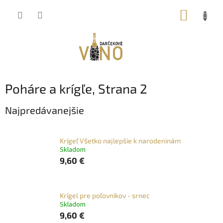
Prejsť
NÁKUP
na
obsah
KOŠÍK
Poháre a krígľe
, Strana 2
Najpredávanejšie
Krígeľ Všetko najlepšie k narodeninám
Skladom
9,60 €
Krígel pre poľovníkov - srnec
Skladom
9,60 €