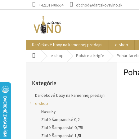
Prejsť
+421917406664
obchod@darcekovevino.sk
na
obsah
Darčekové boxy na kamennej predajni
e-shop
Domov
e-shop
Poháre a krígľe
Pohár fareb
B
Pohá
o
Preskočiť
č
Kategórie
kategórie
n
ý
Darčekové boxy na kamennej predajni
p
e-shop
a
Novinky
n
e
Zlaté šampanské 0,2 l
l
Zlaté Šampanské 0,75l
Zlaté Šampanské 1,5l