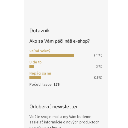
Dotazník
Ako sa Vám páči náš e-shop?
Veľmi pekný
(73%)
Ujde to
(8%)
Nepáči sa mi
(19%)
Počet hlasov:
176
Odoberať newsletter
Vložte svoj e-mail a my Vám budeme
zasielať informácie o nových produktoch
na našom e-shope.