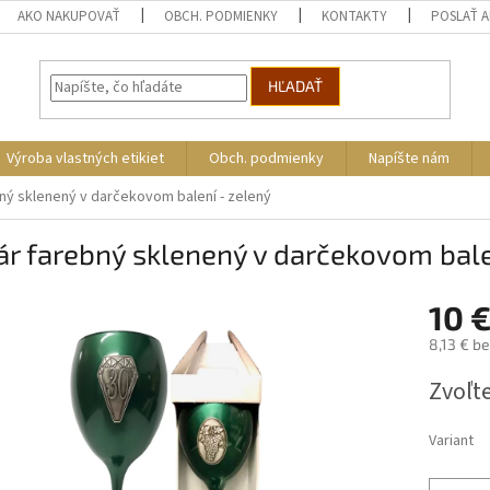
AKO NAKUPOVAŤ
OBCH. PODMIENKY
KONTAKTY
POSLAŤ 
HĽADAŤ
Výroba vlastných etikiet
Obch. podmienky
Napíšte nám
ný sklenený v darčekovom balení - zelený
r farebný sklenený v darčekovom bale
10 
8,13 € b
Jednotk
Zvoľte
cena:
Variant