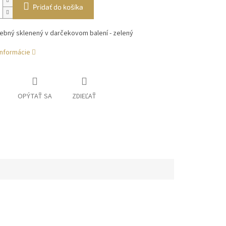
Pridať do košíka
ebný sklenený v darčekovom balení - zelený
informácie
OPÝTAŤ SA
ZDIEĽAŤ