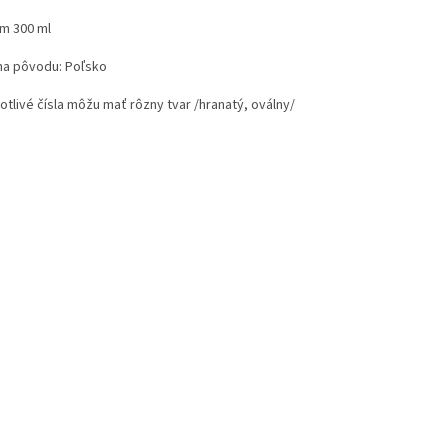
m 300 ml
ina pôvodu: Poľsko
otlivé čísla môžu mať rôzny tvar /hranatý, oválny/