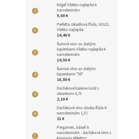
Krígeľ Všetko najlepšie k
narodeninám
9,60 €
Perfetta zrkadlová fľaša, GOLD,
Všetko najlepšie
14,40 €
Šumivé vino so zlatými
lupienkami Všetko najlepšie k
narodeninám
14,50 €
Šumivé víno so zlatými
lupienkami "50"
16,80 €
Darčekové balenie Gold s
okienkom 0,75
2,10 €
Darčekové víno rýnska fľaša K
narodeninám 1,5 l
21 €
Pergamen, báseň k
narodeninám - darčekové víno s
kovovou etiketou