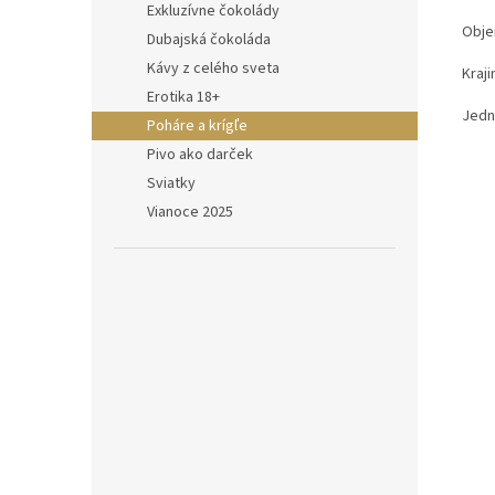
Exkluzívne čokolády
Obje
Dubajská čokoláda
Kávy z celého sveta
Kraj
Erotika 18+
Jedn
Poháre a krígľe
Pivo ako darček
Sviatky
Vianoce 2025