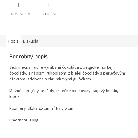
OPÝTAŤ SA
ZDIEĽAŤ
Popis
Diskusia
Podrobný popis
Jedninečná, ručne vyrábaná čokoláda z belgickej horkej
čokolády, s nápismi rukopisom z bielej čokolády s perleťovým
efektom, zdobená s chrumkavými gulôčkami
Možné alergény: arašídy, mliečne bielkoviny, sójový lecitín,
lepok
Rozmery: dĺžka 25 cm, šírka 9,5 cm
Hmotnosť: 100g