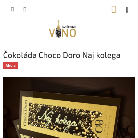
Prejsť
NÁKUP
na
obsah
KOŠÍK
Čokoláda Choco Doro Naj kolega
Akcia