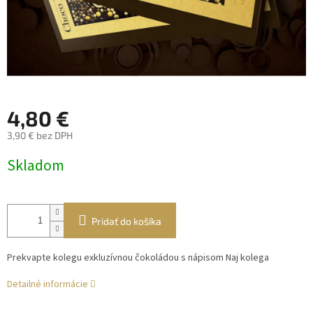
4,80 €
3,90 € bez DPH
Jednotková
Skladom
cena:
Pridať do košíka
Prekvapte kolegu exkluzívnou čokoládou s nápisom Naj kolega
Detailné informácie