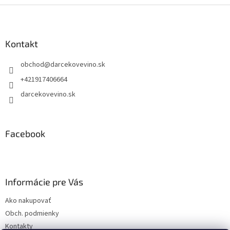
Z
á
p
ä
Kontakt
t
obchod
@
darcekovevino.sk
i
e
+421917406664
darcekovevino.sk
Facebook
Informácie pre Vás
Ako nakupovať
Obch. podmienky
Kontakty