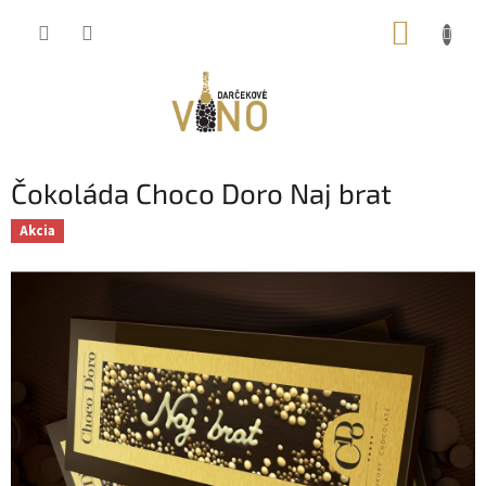
Prejsť
NÁKUP
na
obsah
KOŠÍK
Čokoláda Choco Doro Naj brat
Akcia