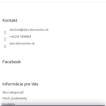
Z
á
p
ä
Kontakt
t
obchod
@
darcekovevino.sk
i
e
+421917406664
darcekovevino.sk
Facebook
Informácie pre Vás
Ako nakupovať
Obch. podmienky
Kontakty