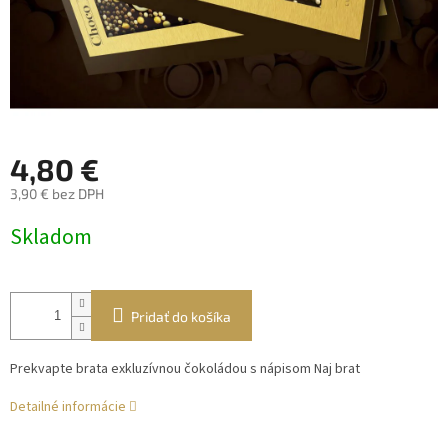
4,80 €
3,90 € bez DPH
Jednotková
Skladom
cena:
Pridať do košíka
Prekvapte brata exkluzívnou čokoládou s nápisom Naj brat
Detailné informácie