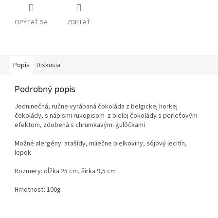
OPÝTAŤ SA
ZDIEĽAŤ
Popis
Diskusia
Podrobný popis
Jedninečná, ručne vyrábaná čokoláda z belgickej horkej
čokolády, s nápismi rukopisom z bielej čokolády s perleťovým
efektom, zdobená s chrumkavými gulôčkami
Možné alergény: arašídy, mliečne bielkoviny, sójový lecitín,
lepok
Rozmery: dĺžka 25 cm, šírka 9,5 cm
Hmotnosť: 100g