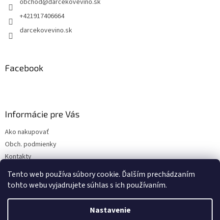
obchod
@
darcekovevino.sk
i
e
+421917406664
darcekovevino.sk
Facebook
Informácie pre Vás
Ako nakupovať
Obch. podmienky
Kontakty
Poslať ako darček
Tento web používa súbory cookie. Ďalším prechádzaním
tohto webu vyjadrujete súhlas s ich používaním.
Nastavenie
Vytvoril Shoptet