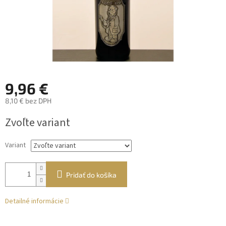
9,96 €
8,10 € bez DPH
Jednotková
Zvoľte variant
cena:
Variant
Pridať do košíka
Detailné informácie