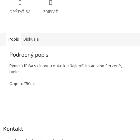
OPÝTAŤ SA
ZDIEĽAŤ
Popis
Diskusia
Podrobný popis
Rýnska fľaša s cínovou etiketou Najlepší lekár, víno červené,
biele
Objem: 750ml
Z
á
p
ä
Kontakt
t