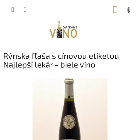
Prejsť
NÁKUP
na
obsah
KOŠÍK
Rýnska fľaša s cínovou etiketou
Najlepší lekár - biele víno