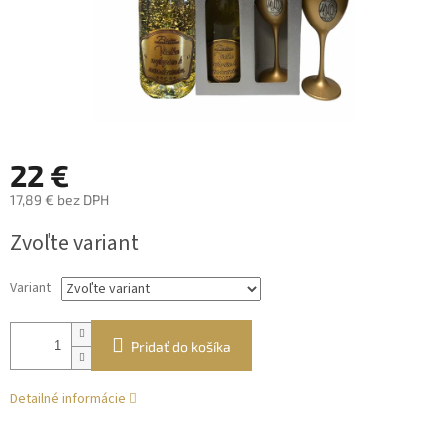
22 €
17,89 € bez DPH
Jednotková
Zvoľte variant
cena:
Variant
Pridať do košíka
Detailné informácie