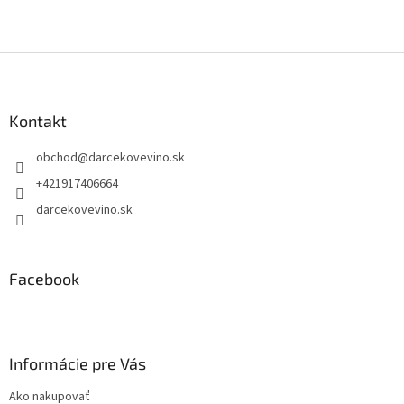
Z
á
p
ä
Kontakt
t
obchod
@
darcekovevino.sk
i
e
+421917406664
darcekovevino.sk
Facebook
Informácie pre Vás
Ako nakupovať