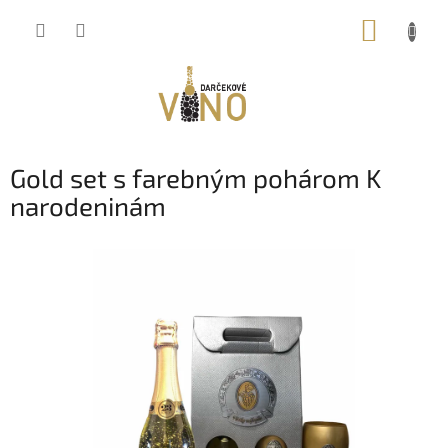
Prejsť
NÁKUP
na
obsah
KOŠÍK
Gold set s farebným pohárom K
narodeninám