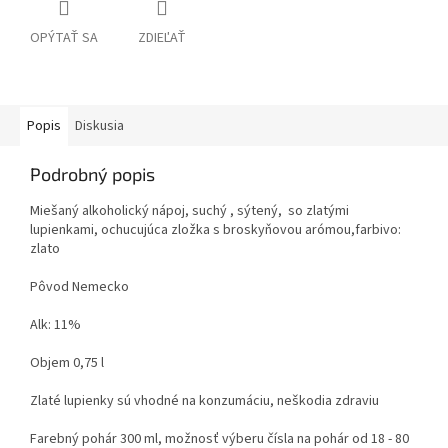
OPÝTAŤ SA
ZDIEĽAŤ
Popis
Diskusia
Podrobný popis
Miešaný alkoholický nápoj, suchý , sýtený, so zlatými
lupienkami, ochucujúca zložka s broskyňovou arómou,farbivo:
zlato
Pôvod Nemecko
Alk: 11%
Objem 0,75 l
Zlaté lupienky sú vhodné na konzumáciu, neškodia zdraviu
Farebný pohár 300 ml, možnosť výberu čísla na pohár od 18 - 80